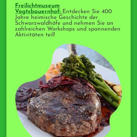
Freilichtmuseum
Vogtsbauernhof:
Entdecken Sie 400
Jahre heimische Geschichte der
Schwarzwaldhöfe und nehmen Sie an
zahlreichen Workshops und spannenden
Aktivitäten teil!