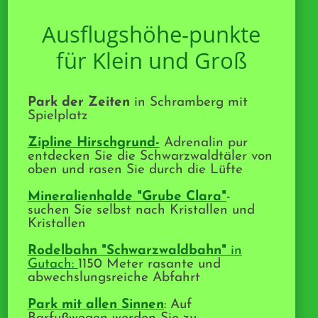
Ausflugshöhe-punkte
für Klein und Groß
Park der Zeiten
in Schramberg mit
Spielplatz
Zipline Hirschgrund-
Adrenalin pur
entdecken Sie die Schwarzwaldtäler von
oben und rasen Sie durch die Lüfte
Mineralienhalde "Grube Clara"
-
suchen Sie selbst nach Kristallen und
Kristallen
Rodelbahn "Schwarzwaldbahn"
in
Gutach:
1150 Meter rasante und
abwechslungsreiche Abfahrt
Park mit allen Sinnen
: Auf