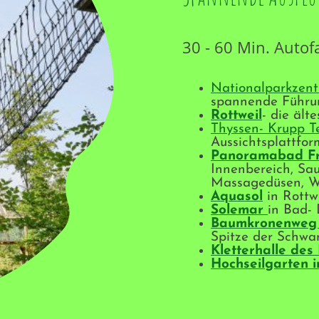
30 - 60 Min. Autof
Nationalparkzen
spannende Führu
Rottweil
- die äl
Thyssen- Krupp T
Aussichtsplattfor
Panoramabad Fr
Innenbereich, Sau
Massagedüsen, W
Aquasol
in Rottw
Solemar
in Bad-
Baumkronenweg 
Spitze der Schwa
Kletterhalle des
Hochseilgarten i