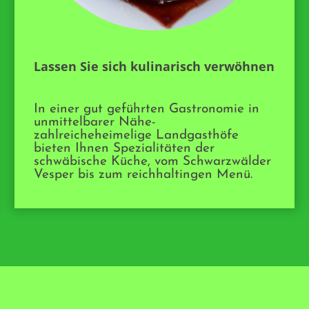
Lassen Sie sich kulinarisch verwöhnen
In einer gut geführten Gastronomie in
unmittelbarer Nähe-
zahlreicheheimelige Landgasthöfe
bieten Ihnen Spezialitäten der
schwäbische Küche, vom Schwarzwälder
Vesper bis zum reichhaltingen Menü.