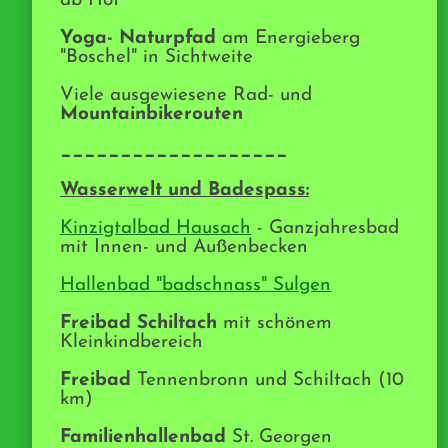
ab Hof
Yoga- Naturpfad
am Energieberg
"Boschel" in Sichtweite
Viele ausgewiesene Rad- und
Mountainbikerouten
___________________
Wasserwelt und Badespass:
Kinzigtalbad Hausach
- Ganzjahresbad
mit Innen- und Außenbecken
Hallenbad "badschnass" Sulgen
Freibad Schiltach
mit schönem
Kleinkindbereich
Freibad
Tennenbronn und Schiltach (10
km)
Familienhallenbad
St. Georgen