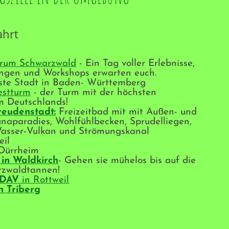
ahrt
trum Schwarzwald
- Ein Tag voller Erlebnisse,
ngen und Workshops erwarten euch.
teste Stadt in Baden- Württemberg
estturm
- der Turm mit der höchsten
m Deutschlands!
eudenstadt:
Freizeitbad mit mit Außen- und
naparadies, Wohlfühlbecken, Sprudelliegen,
asser-Vulkan und Strömungskanal
eil
 Dürrheim
in Waldkirch
- Gehen sie mühelos bis auf die
rzwaldtannen!
 DAV
in Rottweil
n Triberg