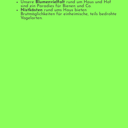
Unsere
Blumenvielfalt
rund um Haus und Hof
sind ein Paradies für Bienen und Co.
Nistkästen
rund ums Haus bieten
Brutmöglichkeiten für einheimische, teils bedrohte
Vogelarten.
Urlaub auf dem
Bruckhof
Familie Fehrenbacher
Bruckhof 1 - 78730 Lauterbach
bruckhof@gmx.de -