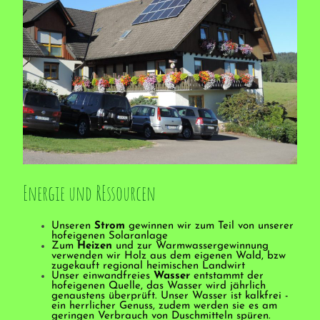
Energie und REssourcen
Unseren
Strom
gewinnen wir zum Teil von unserer
hofeigenen Solaranlage
Zum
Heizen
und zur Warmwassergewinnung
verwenden wir Holz aus dem eigenen Wald, bzw
zugekauft regional heimischen Landwirt
Unser einwandfreies
Wasser
entstammt der
hofeigenen Quelle, das Wasser wird jährlich
genaustens überprüft. Unser Wasser ist kalkfrei -
ein herrlicher Genuss, zudem werden sie es am
geringen Verbrauch von Duschmitteln spüren.