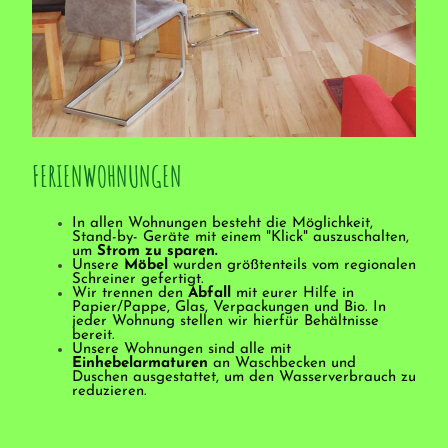
FERIENWOHNUNGEN
In allen Wohnungen besteht die Möglichkeit,
Stand-by- Geräte mit einem "Klick" auszuschalten,
um
Strom zu sparen.
Unsere
Möbel
wurden größtenteils vom regionalen
Schreiner gefertigt.
Wir trennen den
Abfall
mit eurer Hilfe in
Papier/Pappe, Glas, Verpackungen und Bio. In
jeder Wohnung stellen wir hierfür Behältnisse
bereit.
Unsere Wohnungen sind alle mit
Einhebelarmaturen
an Waschbecken und
Duschen ausgestattet, um den Wasserverbrauch zu
reduzieren.