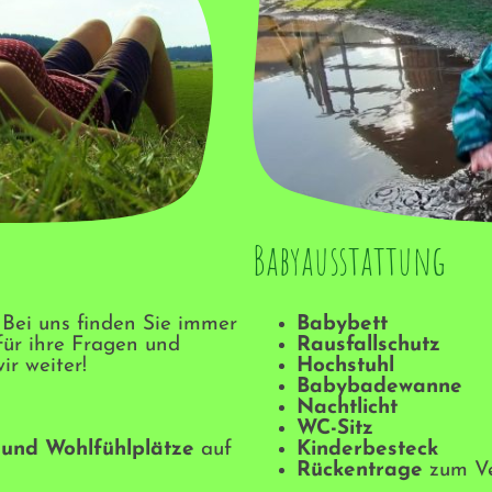
Babyausstattung
 Bei uns finden Sie immer
Babybett
für ihre Fragen und
Rausfallschutz
r weiter !
Hochstuhl
Babybadewanne
Nachtlicht
WC-Sitz
 und Wohlfühlplätze
auf
Kinderbesteck
Rückentrage
zum Ve