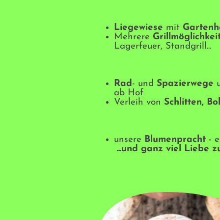
Liegewiese
mit
Garten
Mehrere
Grillmöglichkei
Lagerfeuer, Standgrill...
Rad
- und
Spazierwege
ab Hof
Verleih von
Schlitten, Bob
unsere
Blumenpracht
- 
...und ganz viel Liebe 