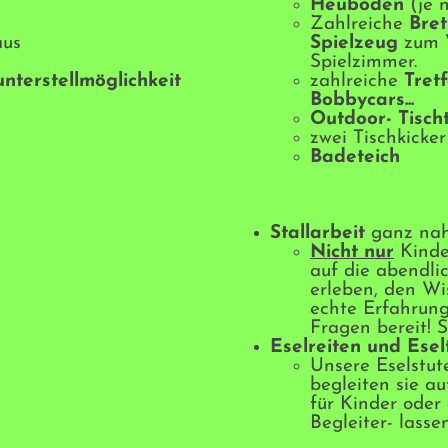
Heuboden
(je 
Zahlreiche
Bret
aus
Spielzeug
zum 
Spielzimmer.
nterstellmöglichkeit
zahlreiche
Tret
Bobbycars...
Outdoor- Tisch
zwei Tischkicker
Badeteich
Stallarbeit
ganz na
Nicht nur
Kinde
auf die abendl
erleben, den Wi
echte Erfahrung
Fragen bereit! S
Eselreiten und Esel
Unsere Eselstut
begleiten sie a
für Kinder oder 
Begleiter- lasse