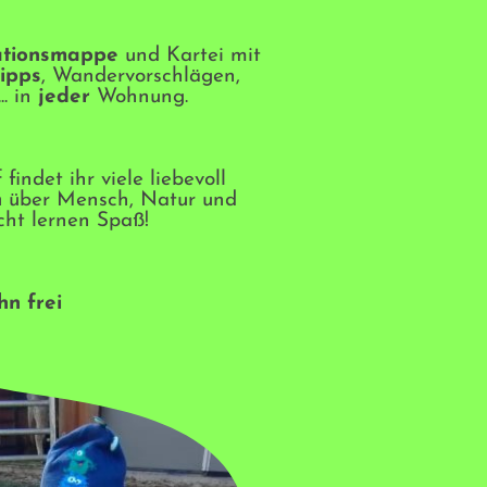
ationsmappe
und Kartei mit
tipps
, Wandervorschlägen,
.. in
jeder
Wohnung.
indet ihr viele liebevoll
n
über Mensch, Natur und
cht lernen Spaß!
hn frei