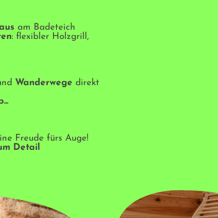
haus
am Badeteich
ten
: flexibler Holzgrill,
und
Wanderwege
direkt
...
eine Freude fürs Auge!
zum Detail