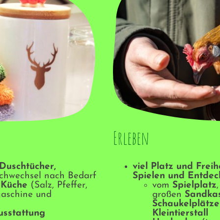
Erleben
Duschtücher,
viel Platz und Frei
chwechsel nach Bedarf
Spielen und Entdec
 Küche
(Salz, Pfeffer,
vom
Spielplatz
maschine und
großen
Sandka
Schaukelplätz
usstattung
Kleintierstall