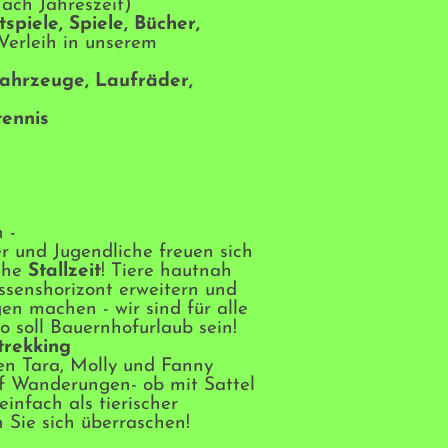
nach Jahreszeit)
tspiele, Spiele, Bücher,
Verleih in unserem
fahrzeuge, Laufräder,
tennis
h -
r und Jugendliche freuen sich
iche
Stallzeit
! Tiere hautnah
ssenshorizont erweitern und
en machen - wir sind für alle
o soll Bauernhofurlaub sein!
trekking
en Tara, Molly und Fanny
uf Wanderungen- ob mit Sattel
einfach als tierischer
n Sie sich überraschen!