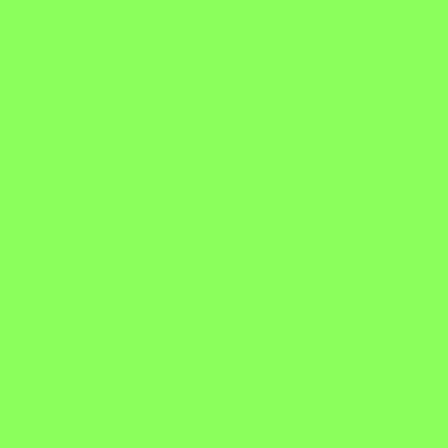
Urlaub auf dem
Bruckhof
Familie Fehrenbacher
Bruckhof 1 - 78730 Lauterbach
bruckhof@gmx.de -
www.bruckhof.de
Tel. 07422/7200